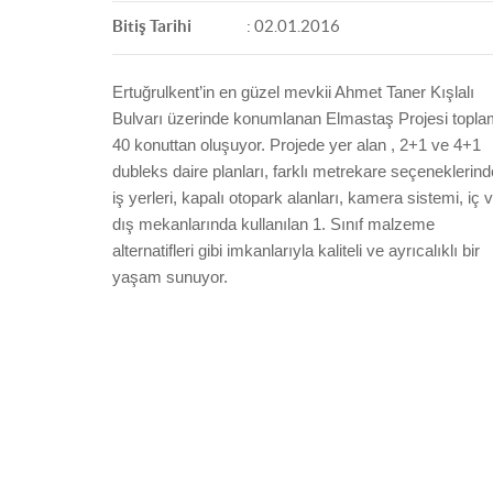
Bitiş Tarihi
: 02.01.2016
Ertuğrulkent’in en güzel mevkii Ahmet Taner Kışlalı
Bulvarı
üzerinde konumlanan Elmastaş Projesi topla
40 konuttan oluşuyor. Projede yer alan , 2+1 ve 4+1
dubleks daire planları, farklı metrekare seçeneklerind
iş yerleri, kapalı otopark alanları, kamera sistemi, iç 
dış mekanlarında kullanılan 1. Sınıf malzeme
alternatifleri gibi imkanlarıyla kaliteli ve ayrıcalıklı bir
yaşam sunuyor.