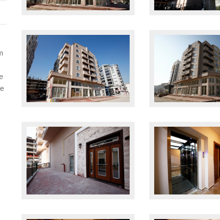
m
e
ve