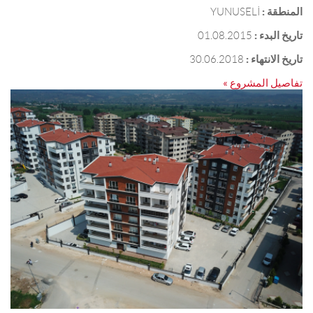
المنطقة :
YUNUSELİ
تاريخ البدء :
01.08.2015
تاريخ الانتهاء :
30.06.2018
تفاصيل المشروع »