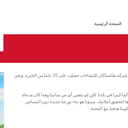
الصفحة الرئيسية
نحن فخورون وسعداء للمساهمة في قطاع البناء والتشييد، شركة طاشياكان للإنشاءات حصلت على 35 عاما من الخبرة، ونحن
نا ألما كبيرا في بلدنا, لكن لم تتضرر أي من مبانينا وهذا كان مدعاة
يدها لتحقيق أحلامك، مبدؤنا هو بناء بورصا جديدة دون المساس
ننا هدفنا, مع المحبة.